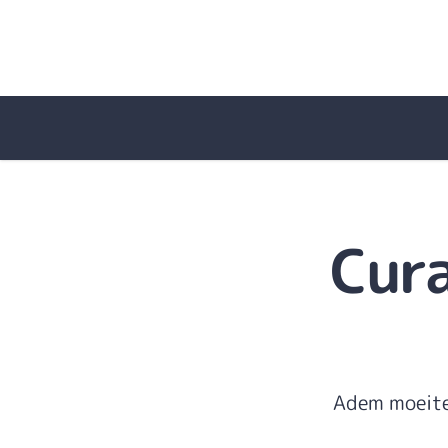
Spring naar de inhoud
Cura
Adem moeitel