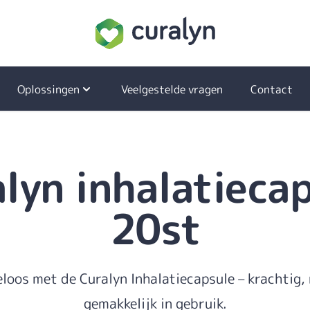
Oplossingen
Veelgestelde vragen
Contact
Verkoudheid
Spijsvertering
lyn inhalatieca
Medische hulpmiddelen
Overige kwaaltjes
20st
oos met de Curalyn Inhalatiecapsule – krachtig, 
gemakkelijk in gebruik.